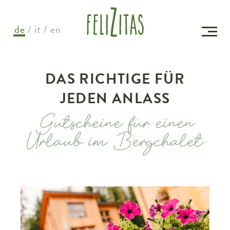
de
it
en
DAS RICHTIGE FÜR
JEDEN ANLASS
Gutscheine für einen
Urlaub im Bergchalet